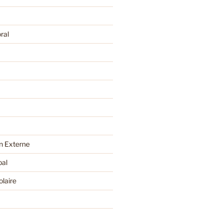
ral
 Externe
pal
olaire