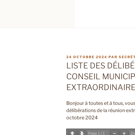
PUBLIÉ
24 OCTOBRE 2024
PAR
SECRÉ
LE
LISTE DES DÉLIB
CONSEIL MUNICIP
EXTRAORDINAIRE
Bonjour à toutes et à tous, vous
délibérations de la réunion ext
octobre 2024
Page
1
/
1
Z