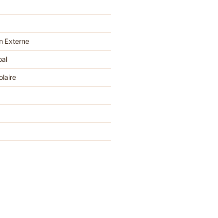
 Externe
pal
olaire