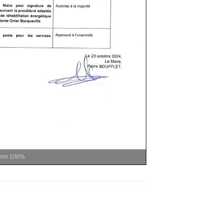
oom
100%