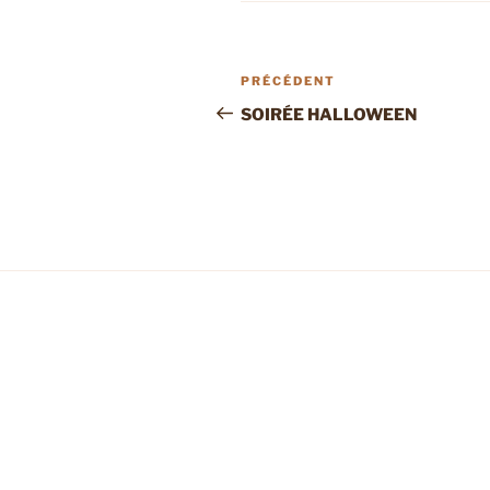
Navigation
Article
PRÉCÉDENT
de
précédent
SOIRÉE HALLOWEEN
l’article