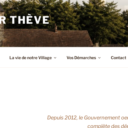
R THÈVE
La vie de notre Village
Vos Démarches
Contact
Depuis 2012, le Gouvernement oeu
complète des dé