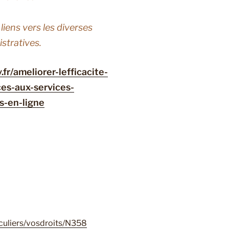
liens vers les diverses
stratives.
fr/ameliorer-lefficacite-
ces-aux-services-
s-en-ligne
iculiers/vosdroits/N358