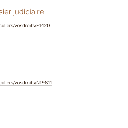
er judiciaire
iculiers/vosdroits/F1420
iculiers/vosdroits/N19811