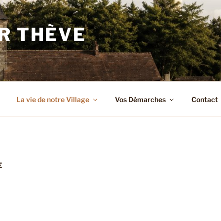
R THÈVE
La vie de notre Village
Vos Démarches
Contact
E