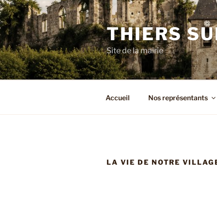
Aller
au
THIERS SU
contenu
principal
Site de la mairie
Accueil
Nos représentants
LA VIE DE NOTRE VILLAG