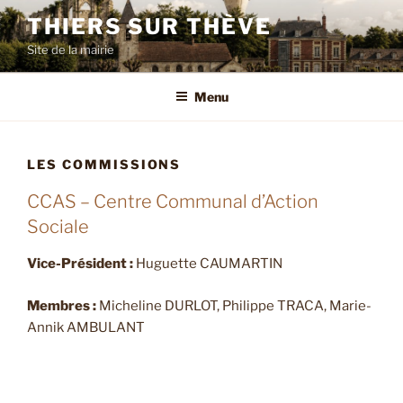
Aller
THIERS SUR THÈVE
au
Site de la mairie
contenu
principal
Menu
LES COMMISSIONS
CCAS – Centre Communal d’Action
Sociale
Vice-Président :
Huguette CAUMARTIN
Membres :
Micheline DURLOT, Philippe TRACA, Marie-
Annik AMBULANT