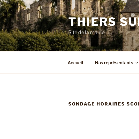
Aller
au
THIERS SU
contenu
principal
Site de la mairie
Accueil
Nos représentants
SONDAGE HORAIRES SCO