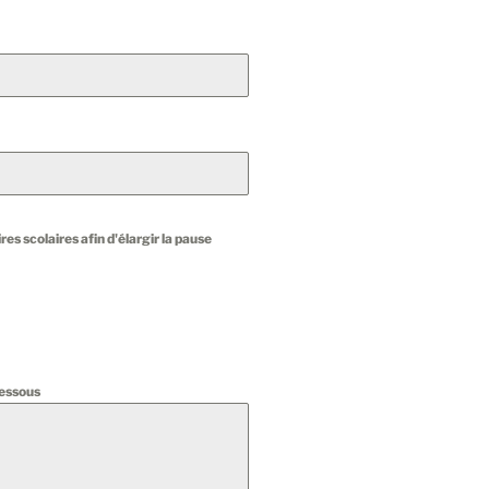
res scolaires afin d'élargir la pause
dessous