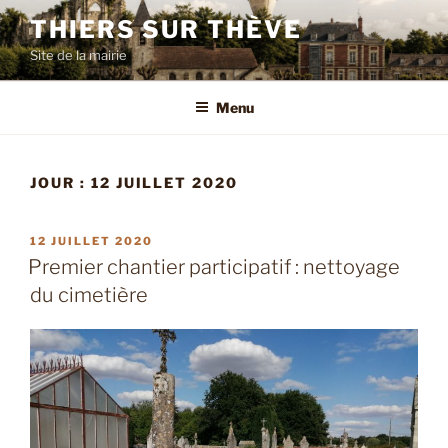
Aller
THIERS SUR THÈVE
au
Site de la mairie
contenu
principal
Menu
JOUR :
12 JUILLET 2020
PUBLIÉ
12 JUILLET 2020
LE
Premier chantier participatif : nettoyage
du cimetière