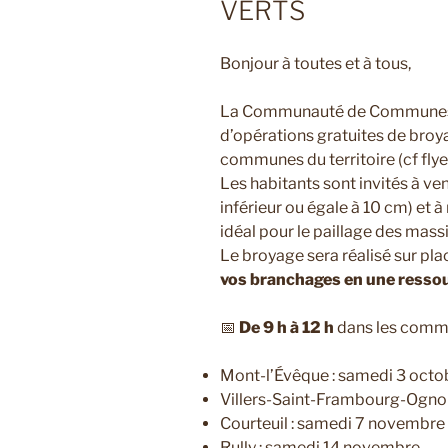
VERTS
Bonjour à toutes et à tous,
La Communauté de Communes Se
d’opérations gratuites de broy
communes du territoire (cf flyer
Les habitants sont invités à ve
inférieur ou égale à 10 cm) et 
idéal pour le paillage des massi
Le broyage sera réalisé sur pla
vos branchages en une ressourc
📅
De 9 h à 12 h
dans les commu
Mont-l’Évêque : samedi 3 octo
Villers-Saint-Frambourg-Ogno
Courteuil : samedi 7 novembre
Rully : samedi 14 novembre