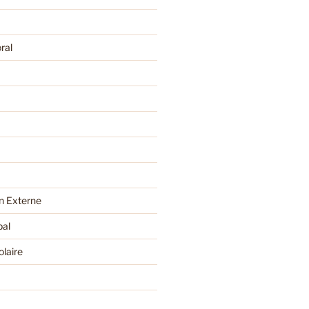
ral
 Externe
pal
olaire