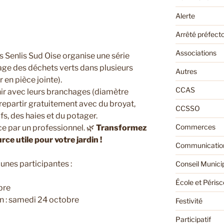
Alerte
Arrêté préfecto
Associations
nlis Sud Oise organise une série
age des déchets verts dans plusieurs
Autres
 en pièce jointe).
CCAS
nir avec leurs branchages (diamètre
à repartir gratuitement avec du broyat,
CCSSO
fs, des haies et du potager.
Commerces
ce par un professionnel. 🌿
Transformez
e utile pour votre jardin !
Communication
nes participantes :
Conseil Munici
École et Périsc
bre
n : samedi 24 octobre
Festivité
Participatif