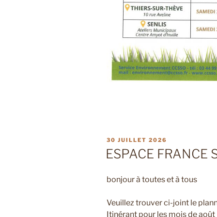
PUBLIÉ
30 JUILLET 2026
LE
ESPACE FRANCE S
bonjour à toutes et à tous
Veuillez trouver ci-joint le pla
Itinérant pour les mois de ao