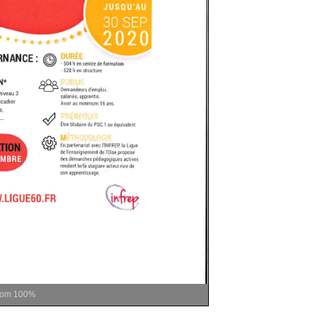
oom
100%