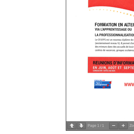
Page
1
/
1
Z