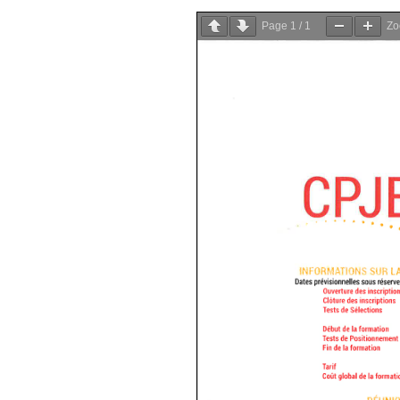
Page
1
/
1
Z