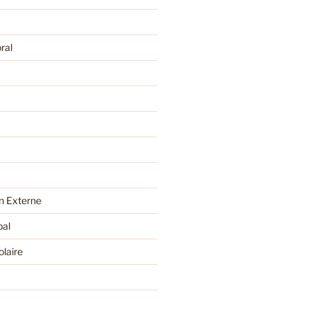
ral
 Externe
pal
olaire