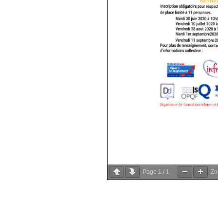
Page
1
/
1
Z