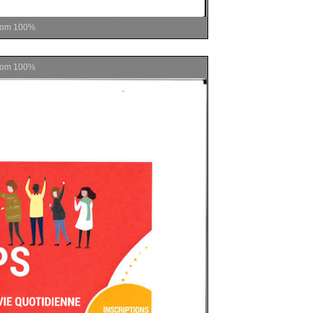
oom
100%
oom
100%