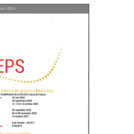
oom
100%