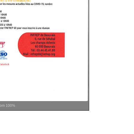
oom
100%