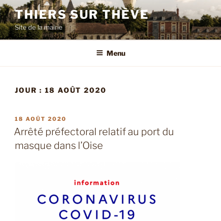
Aller
THIERS SUR THÈVE
au
Site de la mairie
contenu
principal
Menu
JOUR :
18 AOÛT 2020
PUBLIÉ
18 AOÛT 2020
LE
Arrêté préfectoral relatif au port du
masque dans l’Oise