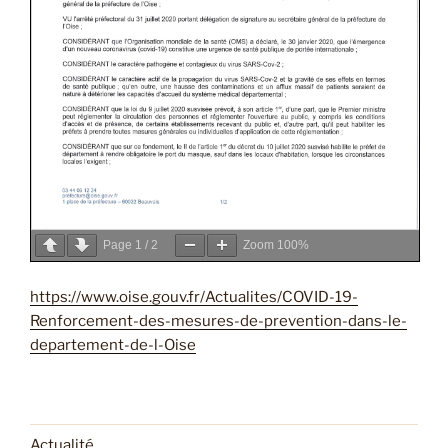
Page
1
/
2
Zoom
100%
https://www.oise.gouv.fr/Actualites/COVID-19-
Renforcement-des-mesures-de-prevention-dans-le-
departement-de-l-Oise
Actualité