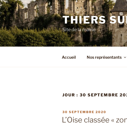
Aller
au
THIERS SU
contenu
principal
Site de la mairie
Accueil
Nos représentants
JOUR :
30 SEPTEMBRE 20
PUBLIÉ
30 SEPTEMBRE 2020
LE
L’Oise classée « zon