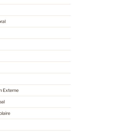
ral
 Externe
pal
olaire