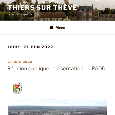
Aller
THIERS SUR THÈVE
au
Site de la mairie
contenu
principal
Menu
JOUR :
27 JUIN 2022
PUBLIÉ
27 JUIN 2022
LE
Réunion publique : présentation du PADD