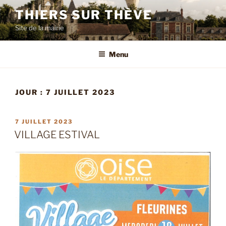
Aller
THIERS SUR THÈVE
au
Site de la mairie
contenu
principal
Menu
JOUR :
7 JUILLET 2023
PUBLIÉ
7 JUILLET 2023
LE
VILLAGE ESTIVAL