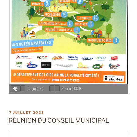
Page
1
/
1
Zoom
100%
PUBLIÉ
7 JUILLET 2023
LE
RÉUNION DU CONSEIL MUNICIPAL