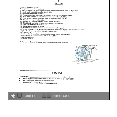
Page
1
/
1
Zoom
100%