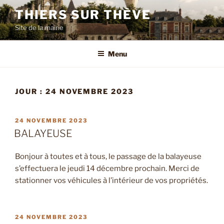
Aller
THIERS SUR THÈVE
au
Site de la mairie
contenu
principal
Menu
JOUR :
24 NOVEMBRE 2023
PUBLIÉ
24 NOVEMBRE 2023
LE
BALAYEUSE
Bonjour à toutes et à tous, le passage de la balayeuse
s’effectuera le jeudi 14 décembre prochain. Merci de
stationner vos véhicules à l’intérieur de vos propriétés.
PUBLIÉ
24 NOVEMBRE 2023