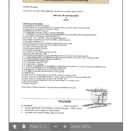
Page
1
/
1
Zoom
100%