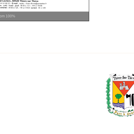
oom
100%