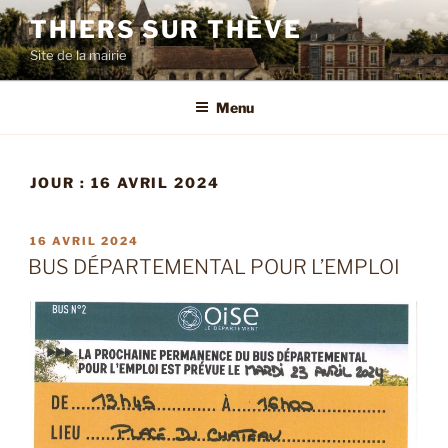
Aller
THIERS SUR THÈVE
au
Site de la mairie
contenu
principal
Menu
JOUR :
16 AVRIL 2024
PUBLIÉ
16 AVRIL 2024
LE
BUS DÉPARTEMENTAL POUR L’EMPLOI