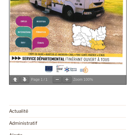
Page
1
/
1
Zoom
100%
Actualité
Administratif