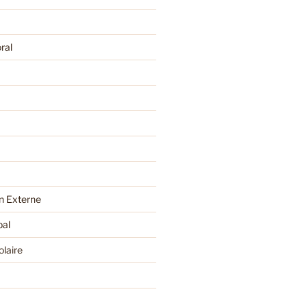
ral
 Externe
pal
olaire