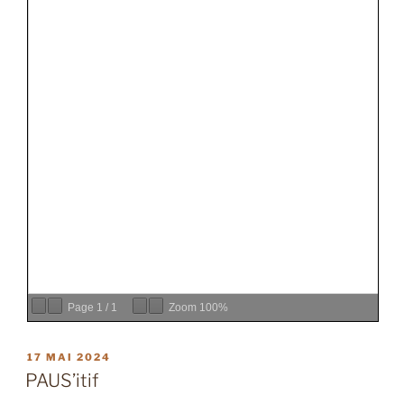
Page
1
/
1
Zoom
100%
PUBLIÉ
17 MAI 2024
LE
PAUS’itif