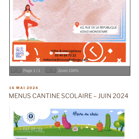
Page
1
/
1
Zoom
100%
PUBLIÉ
16 MAI 2024
LE
MENUS CANTINE SCOLAIRE – JUIN 2024