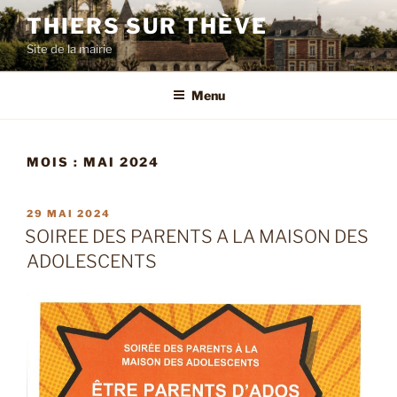
Aller
THIERS SUR THÈVE
au
Site de la mairie
contenu
principal
Menu
MOIS :
MAI 2024
PUBLIÉ
29 MAI 2024
LE
SOIREE DES PARENTS A LA MAISON DES
ADOLESCENTS