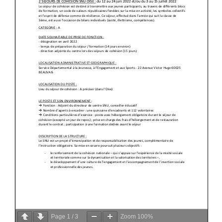
Page
1
/
3
Zoom
100%