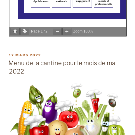
Page
1
/
2
Zoom
100%
PUBLIÉ
17 MARS 2022
LE
Menu de la cantine pour le mois de mai
2022