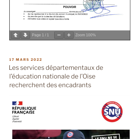
Page
1
/
1
Zoom
100%
PUBLIÉ
17 MARS 2022
LE
Les services départementaux de
l’éducation nationale de l’Oise
recherchent des encadrants