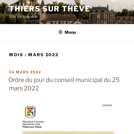
Aller
THIERS SUR THÈVE
au
Site de la mairie
contenu
principal
Menu
MOIS :
MARS 2022
PUBLIÉ
24 MARS 2022
LE
Ordre du jour du conseil municipal du 25
mars 2022