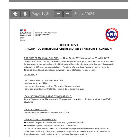
Page
1
/
3
Zoom
100%