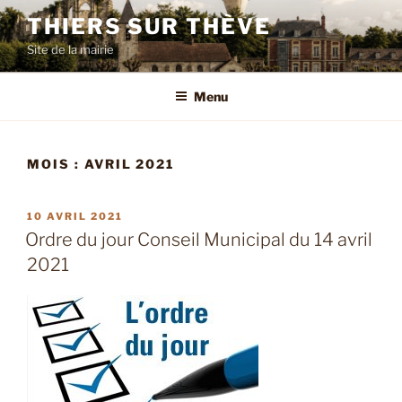
Aller
THIERS SUR THÈVE
au
Site de la mairie
contenu
principal
Menu
MOIS :
AVRIL 2021
PUBLIÉ
10 AVRIL 2021
LE
Ordre du jour Conseil Municipal du 14 avril
2021