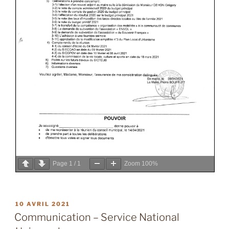
Page
1
/
1
Zoom
100%
PUBLIÉ
10 AVRIL 2021
LE
Communication – Service National