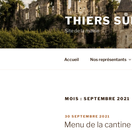
Aller
au
THIERS SU
contenu
principal
Site de la mairie
Accueil
Nos représentants
MOIS :
SEPTEMBRE 2021
PUBLIÉ
30 SEPTEMBRE 2021
LE
Menu de la cantine