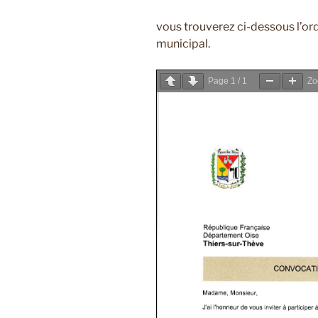
vous trouverez ci-dessous l’ord
municipal.
Page
1
/
1
Z