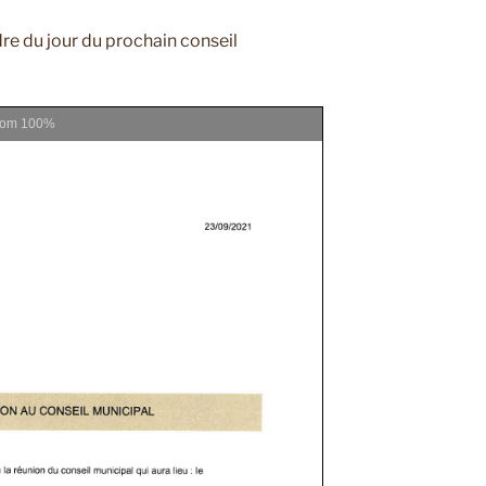
re du jour du prochain conseil
oom
100%