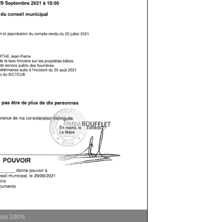
oom
100%