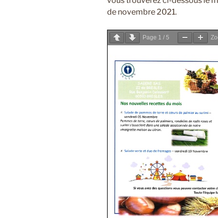
vous trouverez ci-dessous le m
de novembre 2021.
Page
1
/
5
Z