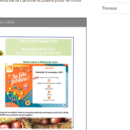
enu de la cantine scolaire pour le mois
Travaux
oom
100%