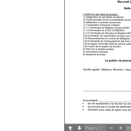
Page
1
/
1
Z