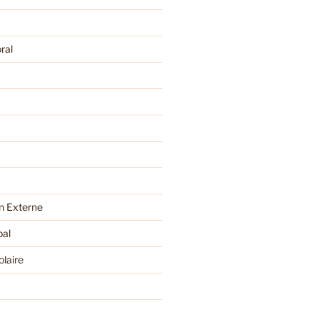
ral
 Externe
pal
olaire