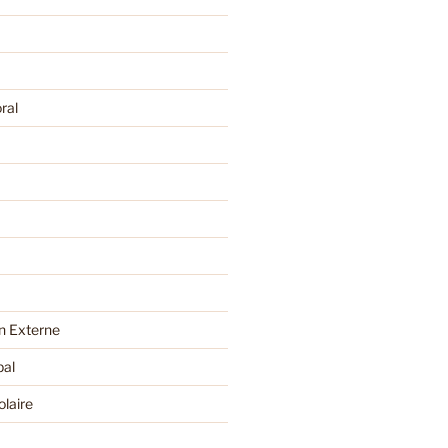
ral
 Externe
pal
olaire