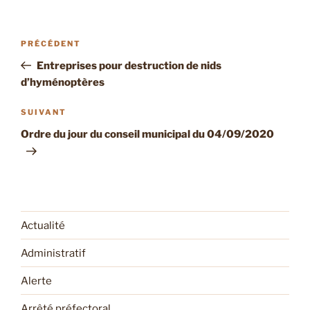
Navigation
Article
PRÉCÉDENT
de
précédent
Entreprises pour destruction de nids
l’article
d’hyménoptères
Article
SUIVANT
suivant
Ordre du jour du conseil municipal du 04/09/2020
Actualité
Administratif
Alerte
Arrêté préfectoral