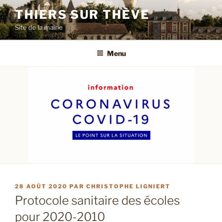
Aller
THIERS SUR THÈVE
au
Site de la mairie
contenu
principal
Menu
PUBLIÉ
28 AOÛT 2020
PAR
CHRISTOPHE LIGNIERT
LE
Protocole sanitaire des écoles
pour 2020-2010