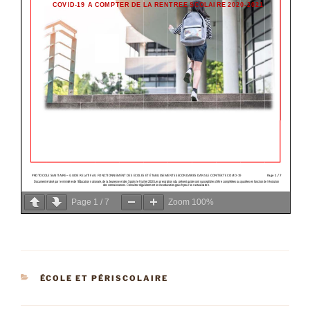
Page
1
/
7
Zoom
100%
CATÉGORIES
ÉCOLE ET PÉRISCOLAIRE