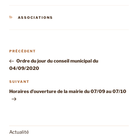
CATÉGORIES
ASSOCIATIONS
Navigation
Article
PRÉCÉDENT
de
précédent
Ordre du jour du conseil municipal du
l’article
04/09/2020
Article
SUIVANT
suivant
Horaires d’ouverture de la mairie du 07/09 au 07/10
Actualité