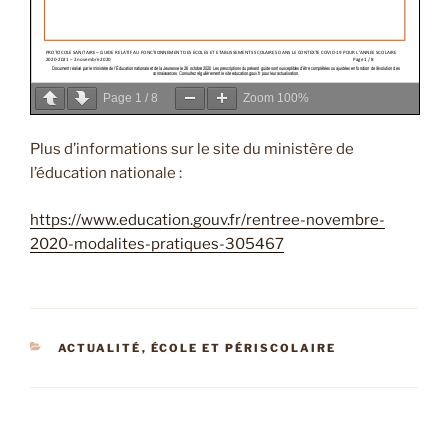
Page
1
/
8
Zoom
100%
Plus d’informations sur le site du ministère de
l’éducation nationale :
https://www.education.gouv.fr/rentree-novembre-
2020-modalites-pratiques-305467
CATÉGORIES
ACTUALITÉ
,
ÉCOLE ET PÉRISCOLAIRE
Navigation