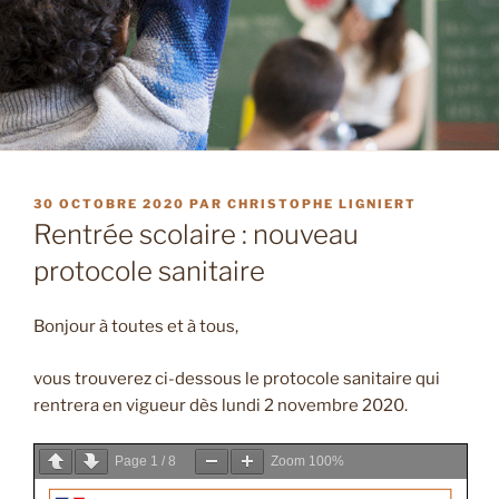
PUBLIÉ
30 OCTOBRE 2020
PAR
CHRISTOPHE LIGNIERT
LE
Rentrée scolaire : nouveau
protocole sanitaire
Bonjour à toutes et à tous,
vous trouverez ci-dessous le protocole sanitaire qui
rentrera en vigueur dès lundi 2 novembre 2020.
Page
1
/
8
Zoom
100%