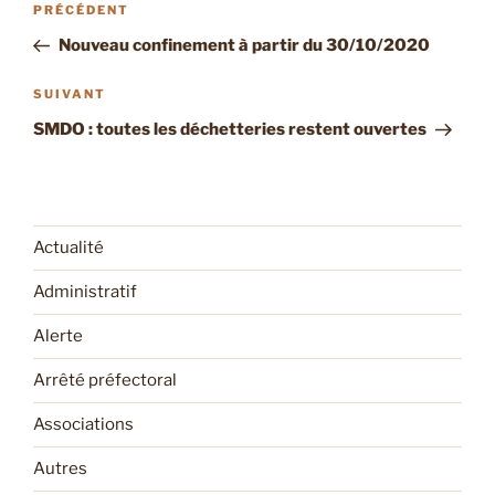
Article
PRÉCÉDENT
de
précédent
Nouveau confinement à partir du 30/10/2020
l’article
Article
SUIVANT
suivant
SMDO : toutes les déchetteries restent ouvertes
Actualité
Administratif
Alerte
Arrêté préfectoral
Associations
Autres