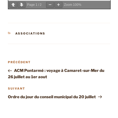
Page
1
/
2
Zoom
100%
CATÉGORIES
ASSOCIATIONS
Navigation
Article
PRÉCÉDENT
de
précédent
ACM Pontarmé : voyage à Camaret-sur-Mer du
l’article
26 juillet au 1er aout
Article
SUIVANT
suivant
Ordre du jour du conseil municipal du 20 juillet