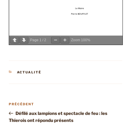
Page
1
/
2
Zoom
100%
CATÉGORIES
ACTUALITÉ
Navigation
Article
PRÉCÉDENT
de
précédent
Défilé aux lampions et spectacle de feu : les
l’article
Thierois ont répondu présents