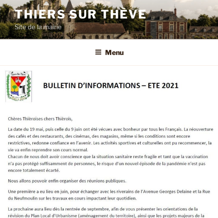
Aller
THIERS SUR THÈVE
au
Site de la mairie
contenu
principal
Menu