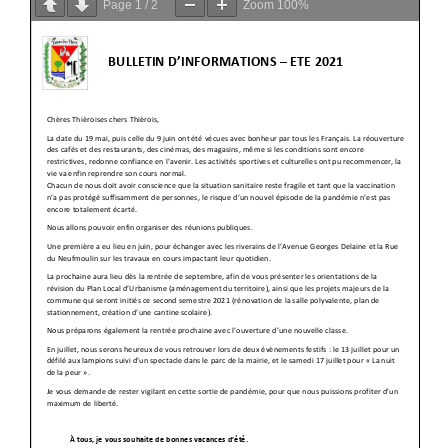
Page
1
/
2
Zoom
100%