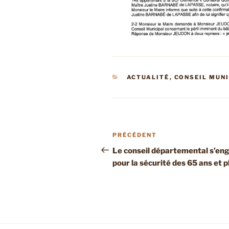
CATÉGORIES
ACTUALITÉ
,
CONSEIL MUN
Navigation
Article
PRÉCÉDENT
de
précédent
Le conseil départemental s’en
pour la sécurité des 65 ans et p
l’article