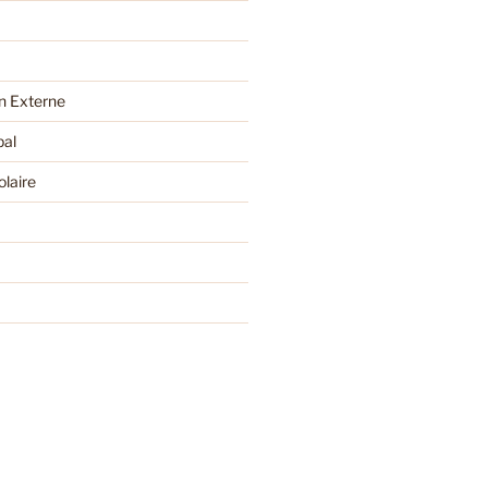
 Externe
pal
olaire