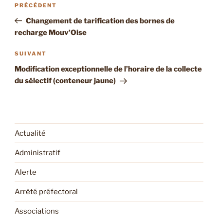
Article
PRÉCÉDENT
de
précédent
Changement de tarification des bornes de
l’article
recharge Mouv’Oise
Article
SUIVANT
suivant
Modification exceptionnelle de l’horaire de la collecte
du sélectif (conteneur jaune)
Actualité
Administratif
Alerte
Arrêté préfectoral
Associations