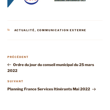
CATÉGORIES
ACTUALITÉ
,
COMMUNICATION EXTERNE
Navigation
Article
PRÉCÉDENT
de
précédent
Ordre du jour du conseil municipal du 25 mars
l’article
2022
Article
SUIVANT
suivant
Planning France Services Itinérants Mai 2022