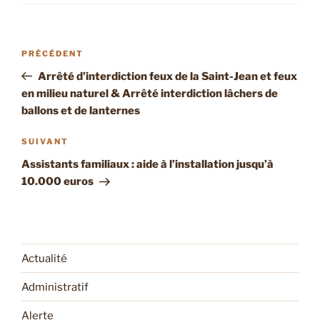
Navigation
Article
PRÉCÉDENT
de
précédent
Arrêté d’interdiction feux de la Saint-Jean et feux
l’article
en milieu naturel & Arrêté interdiction lâchers de
ballons et de lanternes
Article
SUIVANT
suivant
Assistants familiaux : aide à l’installation jusqu’à
10.000 euros
Actualité
Administratif
Alerte