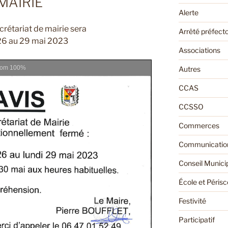
MAIRIE
Alerte
ecrétariat de mairie sera
Arrêté préfecto
26 au 29 mai 2023
Associations
oom
100%
Autres
CCAS
CCSSO
Commerces
Communication
Conseil Munici
École et Périsc
Festivité
Participatif