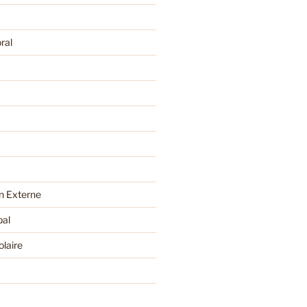
ral
 Externe
pal
olaire