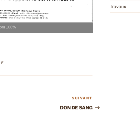
Travaux
oom
100%
IF
SUIVANT
Article
suivant
DON DE SANG