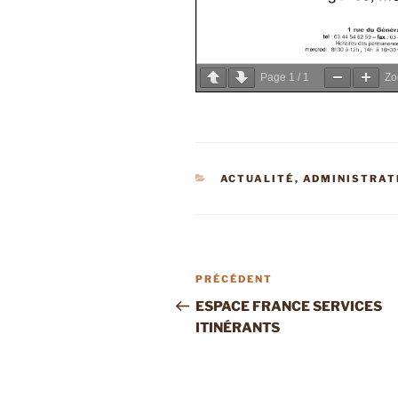
Page
1
/
1
Z
CATÉGORIES
ACTUALITÉ
,
ADMINISTRAT
Navigation
Article
PRÉCÉDENT
de
précédent
ESPACE FRANCE SERVICES
ITINÉRANTS
l’article