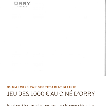
PUBLIÉ
31 MAI 2023
PAR
SECRÉTARIAT MAIRIE
LE
JEU DES 1000 € AU CINÉ D’ORRY
Bonjour à toutes et à tous, veuillez trouver ci-joint le