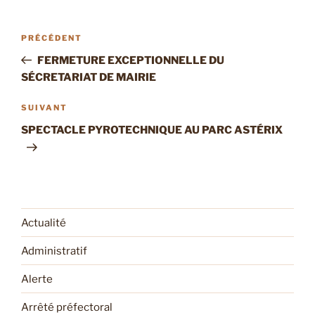
Navigation
Article
PRÉCÉDENT
de
précédent
FERMETURE EXCEPTIONNELLE DU
l’article
SÉCRETARIAT DE MAIRIE
Article
SUIVANT
suivant
SPECTACLE PYROTECHNIQUE AU PARC ASTÉRIX
Actualité
Administratif
Alerte
Arrêté préfectoral