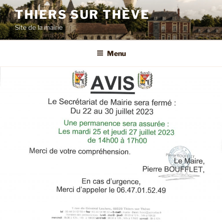
Aller
THIERS SUR THÈVE
au
Site de la mairie
contenu
principal
Menu