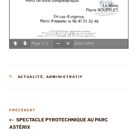
Page
1
/
1
Zoom
100%
CATÉGORIES
ACTUALITÉ
,
ADMINISTRATIF
Navigation
Article
PRÉCÉDENT
de
précédent
SPECTACLE PYROTECHNIQUE AU PARC
l’article
ASTÉRIX