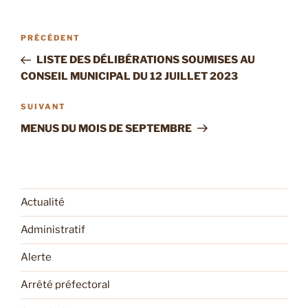
Navigation
Article
PRÉCÉDENT
de
précédent
LISTE DES DÉLIBÉRATIONS SOUMISES AU
l’article
CONSEIL MUNICIPAL DU 12 JUILLET 2023
Article
SUIVANT
suivant
MENUS DU MOIS DE SEPTEMBRE
Actualité
Administratif
Alerte
Arrêté préfectoral