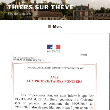
Aller
THIERS SUR THÈVE
au
Site de la mairie
contenu
principal
Menu