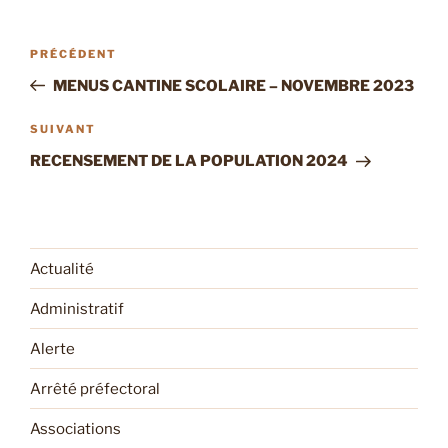
Navigation
Article
PRÉCÉDENT
de
précédent
MENUS CANTINE SCOLAIRE – NOVEMBRE 2023
l’article
Article
SUIVANT
suivant
RECENSEMENT DE LA POPULATION 2024
Actualité
Administratif
Alerte
Arrêté préfectoral
Associations