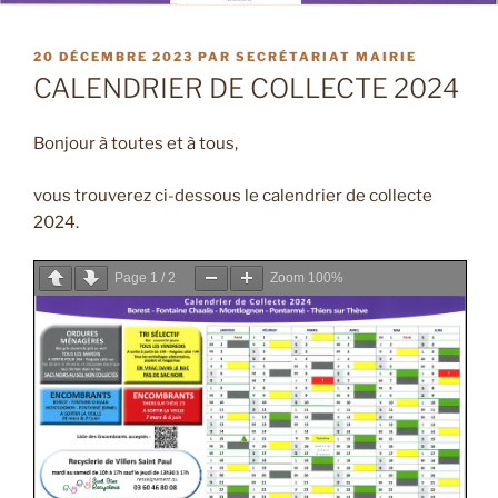
PUBLIÉ
20 DÉCEMBRE 2023
PAR
SECRÉTARIAT MAIRIE
LE
CALENDRIER DE COLLECTE 2024
Bonjour à toutes et à tous,
vous trouverez ci-dessous le calendrier de collecte
2024.
Page
1
/
2
Zoom
100%