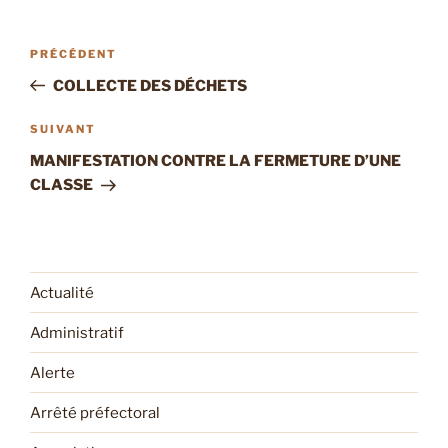
Navigation
Article
PRÉCÉDENT
de
précédent
COLLECTE DES DÉCHETS
l’article
Article
SUIVANT
suivant
MANIFESTATION CONTRE LA FERMETURE D’UNE
CLASSE
Actualité
Administratif
Alerte
Arrêté préfectoral