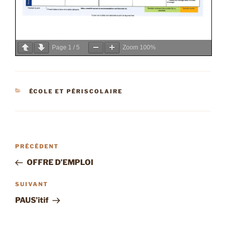
Page
1
/
5
Zoom
100%
CATÉGORIES
ÉCOLE ET PÉRISCOLAIRE
Navigation
Article
PRÉCÉDENT
de
précédent
OFFRE D’EMPLOI
l’article
Article
SUIVANT
suivant
PAUS’itif