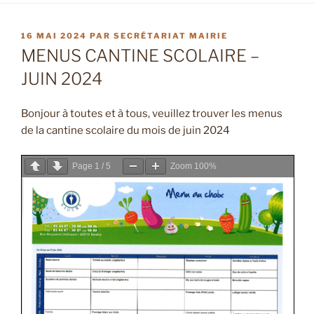
PUBLIÉ
16 MAI 2024
PAR
SECRÉTARIAT MAIRIE
LE
MENUS CANTINE SCOLAIRE –
JUIN 2024
Bonjour à toutes et à tous, veuillez trouver les menus
de la cantine scolaire du mois de juin 2024
Page
1
/
5
Zoom
100%