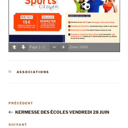
Page
1
/
2
Zoom
100%
CATÉGORIES
ASSOCIATIONS
Navigation
Article
PRÉCÉDENT
de
précédent
KERMESSE DES ÉCOLES VENDREDI 28 JUIN
l’article
Article
SUIVANT