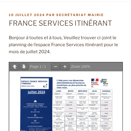
PUBLIÉ
10 JUILLET 2024
PAR
SECRÉTARIAT MAIRIE
LE
FRANCE SERVICES ITINÉRANT
Bonjour à toutes et à tous, Veuillez trouver ci-joint le
planning de l’espace France Services itinérant pour le
mois de juillet 2024.
Page
1
/
1
Zoom
100%