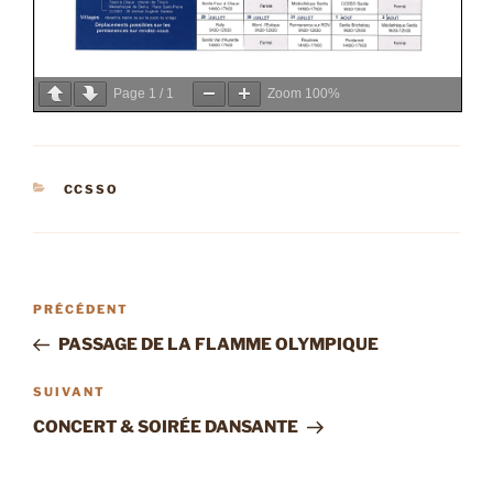
Page
1
/
1
Zoom
100%
CATÉGORIES
CCSSO
Navigation
Article
PRÉCÉDENT
de
précédent
PASSAGE DE LA FLAMME OLYMPIQUE
l’article
Article
SUIVANT
suivant
CONCERT & SOIRÉE DANSANTE