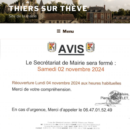
Aller
THIERS SUR THÈVE
au
Site de la mairie
contenu
principal
Menu