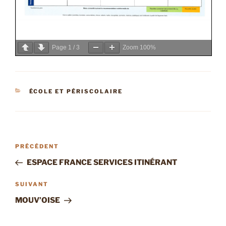
Page
1
/
3
Zoom
100%
CATÉGORIES
ÉCOLE ET PÉRISCOLAIRE
Navigation
Article
PRÉCÉDENT
de
précédent
ESPACE FRANCE SERVICES ITINÉRANT
l’article
Article
SUIVANT
suivant
MOUV’OISE