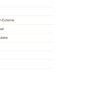
 Externe
pal
olaire