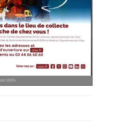
oom
100%