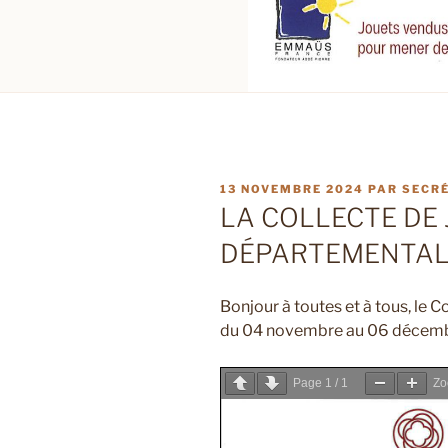
PUBLIÉ
13 NOVEMBRE 2024
PAR
SECRÉ
LE
LA COLLECTE DE 
DÉPARTEMENTAL 
Bonjour à toutes et à tous, le 
du 04 novembre au 06 décembr
Page
1
/
1
Z