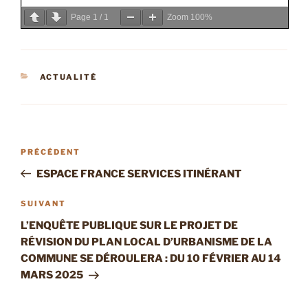
Page
1
/
1
Zoom
100%
CATÉGORIES
ACTUALITÉ
Navigation
Article
PRÉCÉDENT
de
précédent
ESPACE FRANCE SERVICES ITINÉRANT
l’article
Article
SUIVANT
suivant
L’ENQUÊTE PUBLIQUE SUR LE PROJET DE
RÉVISION DU PLAN LOCAL D’URBANISME DE LA
COMMUNE SE DÉROULERA : DU 10 FÉVRIER AU 14
MARS 2025