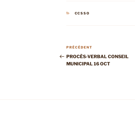
CATÉGORIES
CCSSO
Navigation
Article
PRÉCÉDENT
de
précédent
PROCÈS-VERBAL CONSEIL
MUNICIPAL 16 OCT
l’article