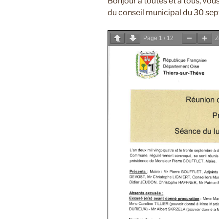
Bonjour à toutes et à tous, vou
du conseil municipal du 30 se
Page
1
/
12