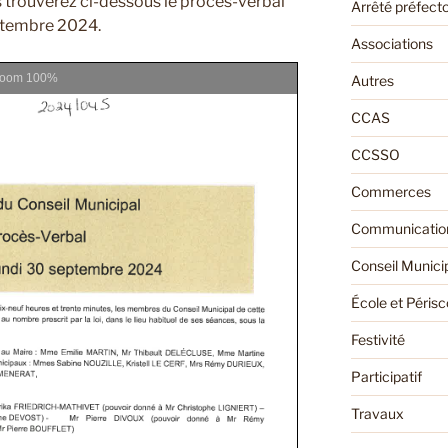
s trouverez ci-dessous le procès-verbal
Arrêté préfecto
ptembre 2024.
Associations
Zoom
100%
Autres
CCAS
CCSSO
Commerces
Communication
Conseil Munici
École et Périsc
Festivité
Participatif
Travaux