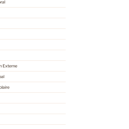
ral
 Externe
pal
olaire