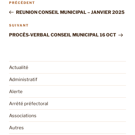
Article
PRÉCÉDENT
de
précédent
REUNION CONSEIL MUNICIPAL – JANVIER 2025
l’article
Article
SUIVANT
suivant
PROCÈS-VERBAL CONSEIL MUNICIPAL 16 OCT
Actualité
Administratif
Alerte
Arrêté préfectoral
Associations
Autres