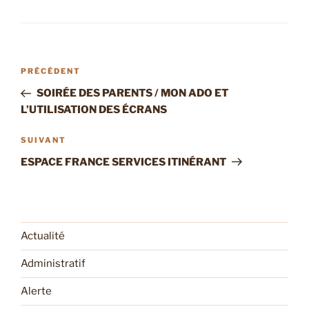
Navigation
Article
PRÉCÉDENT
de
précédent
SOIRÉE DES PARENTS / MON ADO ET
l’article
L’UTILISATION DES ÉCRANS
Article
SUIVANT
suivant
ESPACE FRANCE SERVICES ITINÉRANT
Actualité
Administratif
Alerte