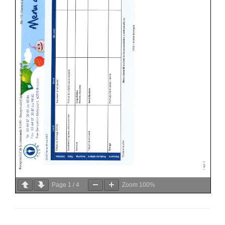
Page
1
/
4
Zoom
100%