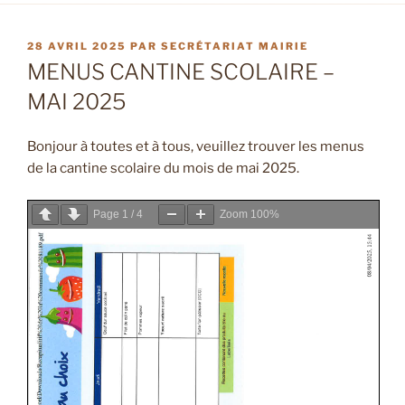
PUBLIÉ
28 AVRIL 2025
PAR
SECRÉTARIAT MAIRIE
LE
MENUS CANTINE SCOLAIRE –
MAI 2025
Bonjour à toutes et à tous, veuillez trouver les menus
de la cantine scolaire du mois de mai 2025.
Page
1
/
4
Zoom
100%